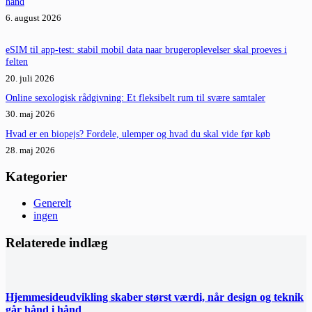
hånd
6. august 2026
eSIM til app-test: stabil mobil data naar brugeroplevelser skal proeves i
felten
20. juli 2026
Online sexologisk rådgivning: Et fleksibelt rum til svære samtaler
30. maj 2026
Hvad er en biopejs? Fordele, ulemper og hvad du skal vide før køb
28. maj 2026
Kategorier
Generelt
ingen
Relaterede indlæg
Hjemmesideudvikling skaber størst værdi, når design og teknik
går hånd i hånd