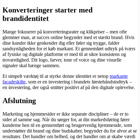
Konverteringer starter med
brandidentitet
Mange fokuserer på konverteringsrater og klikpriser – men ofte
glemmer man, at succes online begynder med et stærkt brand. Hvis
dine kunder ikke genkender dig eller føler sig trygge, falder
sandsynligheden for et køb markant. Et gennemført udtryk på tværs
af fysiske og digitale platforme er med til at sikre konsistens og
troværdighed. Dit logo, farver, tone of voice og dine visuelle
signaler skal hænge sammen.
Et simpelt værktøj til at styrke denne identitet er netop
markante
facadeskilte
, som er en investering i brandets førstehåndsindtryk –
en investering, der også smitter positivt af på den digitale oplevelse.
Afslutning
Marketing og hjemmesider er ikke separate discipliner – de er to
sider af samme sag. Når du sørger for, at din markedsføring fører
kunderne hen til en gennemført og brugervenlig hjemmeside, som
understøtter dit brand og dine budskaber, begynder du for alvor at se
resultater. Det handler om helhed, og det handler om at skabe værdi