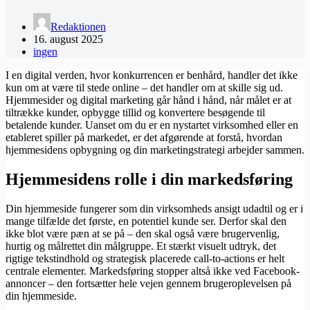
Redaktionen
16. august 2025
ingen
I en digital verden, hvor konkurrencen er benhård, handler det ikke
kun om at være til stede online – det handler om at skille sig ud.
Hjemmesider og digital marketing går hånd i hånd, når målet er at
tiltrække kunder, opbygge tillid og konvertere besøgende til
betalende kunder. Uanset om du er en nystartet virksomhed eller en
etableret spiller på markedet, er det afgørende at forstå, hvordan
hjemmesidens opbygning og din marketingstrategi arbejder sammen.
Hjemmesidens rolle i din markedsføring
Din hjemmeside fungerer som din virksomheds ansigt udadtil og er i
mange tilfælde det første, en potentiel kunde ser. Derfor skal den
ikke blot være pæn at se på – den skal også være brugervenlig,
hurtig og målrettet din målgruppe. Et stærkt visuelt udtryk, det
rigtige tekstindhold og strategisk placerede call-to-actions er helt
centrale elementer. Markedsføring stopper altså ikke ved Facebook-
annoncer – den fortsætter hele vejen gennem brugeroplevelsen på
din hjemmeside.