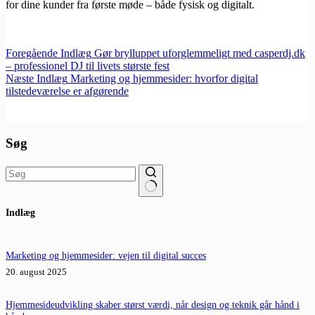
for dine kunder fra første møde – både fysisk og digitalt.
Foregående
Indlæg
Gør brylluppet uforglemmeligt med casperdj.dk
– professionel DJ til livets største fest
Næste
Indlæg
Marketing og hjemmesider: hvorfor digital
tilstedeværelse er afgørende
Søg
Ingen
Indlæg
resultater
Marketing og hjemmesider: vejen til digital succes
20. august 2025
Hjemmesideudvikling skaber størst værdi, når design og teknik går hånd i