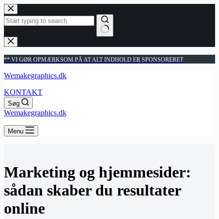
Fortsæt
til
indhold
Ingen
resultater
** VI GØR OPMÆRKSOM PÅ AT ALT INDHOLD ER SPONSORERET
Wemakegraphics.dk
KONTAKT
Søg
Wemakegraphics.dk
Menu
Marketing og hjemmesider:
sådan skaber du resultater
online