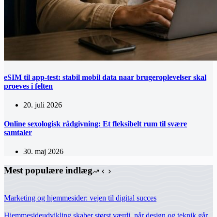
eSIM til app-test: stabil mobil data naar brugeroplevelser skal
proeves i felten
20. juli 2026
Online sexologisk rådgivning: Et fleksibelt rum til svære
samtaler
30. maj 2026
Mest populære indlæg
Marketing og hjemmesider: vejen til digital succes
Hjemmesideudvikling skaber størst værdi, når design og teknik går