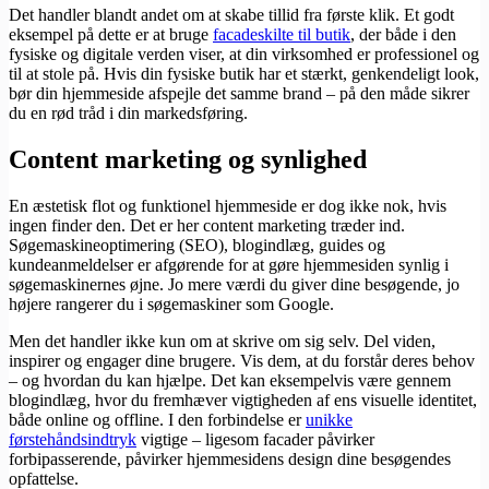
Det handler blandt andet om at skabe tillid fra første klik. Et godt
eksempel på dette er at bruge
facadeskilte til butik
, der både i den
fysiske og digitale verden viser, at din virksomhed er professionel og
til at stole på. Hvis din fysiske butik har et stærkt, genkendeligt look,
bør din hjemmeside afspejle det samme brand – på den måde sikrer
du en rød tråd i din markedsføring.
Content marketing og synlighed
En æstetisk flot og funktionel hjemmeside er dog ikke nok, hvis
ingen finder den. Det er her content marketing træder ind.
Søgemaskineoptimering (SEO), blogindlæg, guides og
kundeanmeldelser er afgørende for at gøre hjemmesiden synlig i
søgemaskinernes øjne. Jo mere værdi du giver dine besøgende, jo
højere rangerer du i søgemaskiner som Google.
Men det handler ikke kun om at skrive om sig selv. Del viden,
inspirer og engager dine brugere. Vis dem, at du forstår deres behov
– og hvordan du kan hjælpe. Det kan eksempelvis være gennem
blogindlæg, hvor du fremhæver vigtigheden af ens visuelle identitet,
både online og offline. I den forbindelse er
unikke
førstehåndsindtryk
vigtige – ligesom facader påvirker
forbipasserende, påvirker hjemmesidens design dine besøgendes
opfattelse.