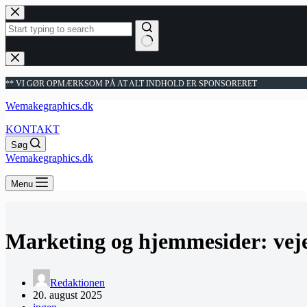
Fortsæt
til
indhold
Ingen
resultater
** VI GØR OPMÆRKSOM PÅ AT ALT INDHOLD ER SPONSORERET
Wemakegraphics.dk
KONTAKT
Søg
Wemakegraphics.dk
Menu
Marketing og hjemmesider: vejen
Redaktionen
20. august 2025