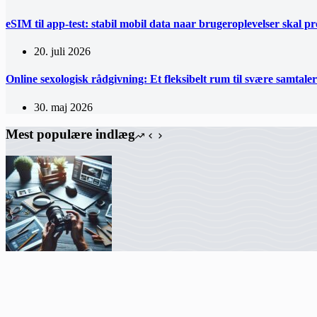
eSIM til app-test: stabil mobil data naar brugeroplevelser skal pro
20. juli 2026
Online sexologisk rådgivning: Et fleksibelt rum til svære samtaler
30. maj 2026
Mest populære indlæg
Marketing og hjemmesider: vejen til digital succes
Hjemmesideudvikling skaber størst værdi, når design og teknik går h