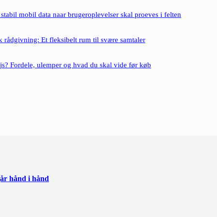
: stabil mobil data naar brugeroplevelser skal proeves i felten
 rådgivning: Et fleksibelt rum til svære samtaler
js? Fordele, ulemper og hvad du skal vide før køb
går hånd i hånd