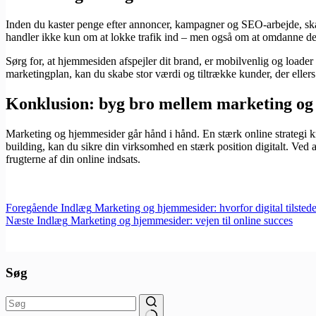
Inden du kaster penge efter annoncer, kampagner og SEO-arbejde, ska
handler ikke kun om at lokke trafik ind – men også om at omdanne den t
Sørg for, at hjemmesiden afspejler dit brand, er mobilvenlig og loader
marketingplan, kan du skabe stor værdi og tiltrække kunder, der ellers 
Konklusion: byg bro mellem marketing og
Marketing og hjemmesider går hånd i hånd. En stærk online strategi 
building, kan du sikre din virksomhed en stærk position digitalt. Ved a
frugterne af din online indsats.
Foregående
Indlæg
Marketing og hjemmesider: hvorfor digital tilsted
Næste
Indlæg
Marketing og hjemmesider: vejen til online succes
Søg