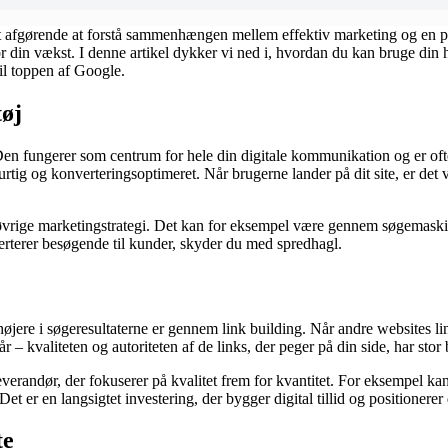
et afgørende at forstå sammenhængen mellem effektiv marketing og en 
l for din vækst. I denne artikel dykker vi ned i, hvordan du kan bruge di
il toppen af Google.
øj
en fungerer som centrum for hele din digitale kommunikation og er ofte d
ig og konverteringsoptimeret. Når brugerne lander på dit site, er det vig
 øvrige marketingstrategi. Det kan for eksempel være gennem søgemaskin
rterer besøgende til kunder, skyder du med spredhagl.
 højere i søgeresultaterne er gennem link building. Når andre websites lin
r – kvaliteten og autoriteten af de links, der peger på din side, har stor
 leverandør, der fokuserer på kvalitet frem for kvantitet. For eksempel ka
t er en langsigtet investering, der bygger digital tillid og positionerer
te