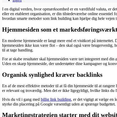
ingen
I en digital verden, hvor opmærksomhed er en værdifuld valuta, er d
eller en etableret organisation, er din tilstedeværelse online essentie
hvordan smarte metoder som link building kan hjælpe dig hele vejen t
Hjemmesiden som et markedsføringsværkt
En moderne hjemmeside er langt mere end et visitkort på internettet. D
hjemmesiden ikke kun være flot – den skal også være brugervenlig, hurt
til at tage handling.
For at skabe resultater skal hjemmesiden være tæt integreret med din
Uden en skarp hjemmeside, der understøtter dine kampagner og konve
Organisk synlighed kræver backlinks
En af de mest effektive metoder til at få din hjemmeside til at rangere
er relevant og troværdig. Men det er ikke ligegyldigt, hvilke links du få
Hvis du vil i gang med
billig link building
, er det vigtigt at vælge en
styrke din placering på Google væsentligt uden at sprænge budgettet. De
Marketingstrategien starter med dit websi