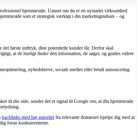
professionel hjemmeside. Uanset om du er en nystartet virksomhed
n hjemmeside som et strategisk værktøj i din marketingindsats – og
et første indtryk, dine potentielle kunder får. Derfor skal
tigt, at de hurtigt finder den information, de søger, og guides videre
eoptimering, nyhedsbreve, sociale medier eller betalt annoncering.
ker til din side, sender det et signal til Google om, at din hjemmeside
 betydning.
n
backlinks med høj autoritet
fra relevante domæner hjælpe dig med at
 dig foran konkurrenterne.