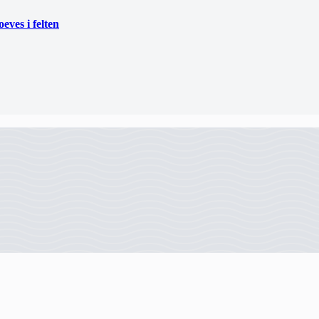
eves i felten
ånd i hånd