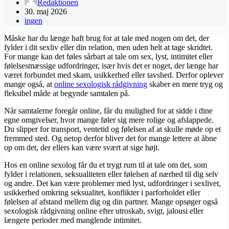
Redaktionen
30. maj 2026
ingen
Måske har du længe haft brug for at tale med nogen om det, der
fylder i dit sexliv eller din relation, men uden helt at tage skridtet.
For mange kan det føles sårbart at tale om sex, lyst, intimitet eller
følelsesmæssige udfordringer, især hvis det er noget, der længe har
været forbundet med skam, usikkerhed eller tavshed. Derfor oplever
mange også, at
online sexologisk rådgivning
skaber en mere tryg og
fleksibel måde at begynde samtalen på.
Når samtalerne foregår online, får du mulighed for at sidde i dine
egne omgivelser, hvor mange føler sig mere rolige og afslappede.
Du slipper for transport, ventetid og følelsen af at skulle møde op et
fremmed sted. Og netop derfor bliver det for mange lettere at åbne
op om det, der ellers kan være svært at sige højt.
Hos en online sexolog får du et trygt rum til at tale om det, som
fylder i relationen, seksualiteten eller følelsen af nærhed til dig selv
og andre. Det kan være problemer med lyst, udfordringer i sexlivet,
usikkerhed omkring seksualitet, konflikter i parforholdet eller
følelsen af afstand mellem dig og din partner. Mange opsøger også
sexologisk rådgivning online efter utroskab, svigt, jalousi eller
længere perioder med manglende intimitet.