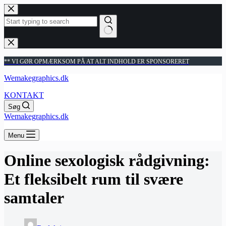
Fortsæt
til
indhold
Ingen
resultater
** VI GØR OPMÆRKSOM PÅ AT ALT INDHOLD ER SPONSORERET
Wemakegraphics.dk
KONTAKT
Søg
Wemakegraphics.dk
Menu
Online sexologisk rådgivning:
Et fleksibelt rum til svære
samtaler