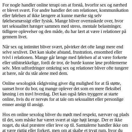
For nogle handler online terapi om at forstå, hvorfor sex og nærhed
er blevet svært. For andre handler det om relationer, kommunikation
eller følelsen af ikke længere at kunne mærke sig selv
følelsesmæssigt eller fysisk. Mange bliver overraskede over, hvor
tæt seksualitet hænger sammen med stress, mentale belastninger,
tidligere oplevelser og den måde, du har lært at være i relationer på
gennem livet.
Når sex og intimitet bliver svært, påvirker det ofte langt mere end
selve sexlivet. Det kan skabe afstand, frustration, ensomhed eller
tvivl i relationen. Mange går længe med følelsen af at være forkerte
eller utilstrækkelige, fordi de tror, de burde kunne løse problemerne
selv. Men udfordringer omkring sex og relationer bliver ofte tungere
at bære, når du står alene med dem.
Online sexologisk rådgivning giver dig mulighed for at få støtte,
uanset hvor du bor, og mange oplever det som en mere fleksibel
løsning i en travl hverdag. Det kan også føles tryggere at starte
online, hvis du er nervøs for at tale om seksualitet eller personlige
emner ansigt til ansigt.
Hos en online sexolog bliver du mødt med respekt, nærvær og plads
til det, som måske har været svært at sige højt længe. Der er ikke
noget, du skal præstere eller leve op til. Samtalerne handler ikke om
at være rigtig eller forkert, men om at skabe et trygt rum, hvor du