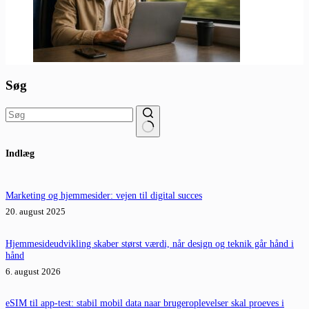
Søg
Ingen
Indlæg
resultater
Marketing og hjemmesider: vejen til digital succes
20. august 2025
Hjemmesideudvikling skaber størst værdi, når design og teknik går hånd i
hånd
6. august 2026
eSIM til app-test: stabil mobil data naar brugeroplevelser skal proeves i