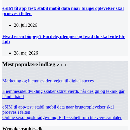
eSIM til app-test: stabil mobil data naar brugeroplevelser skal
proeves i felten
20. juli 2026
Hvad er en biopejs? Fordele, ulemper og hvad du skal vide før
køb
28. maj 2026
Mest populære indlæg
Marketing og hjemmesider: vejen til digital succes
Hjemmesideudvikling skaber størst værdi, når design og teknik går
hånd i hånd
eSIM til app-test: stabil mobil data naar brugeroplevelser skal
proeves i felten
Online sexologisk rådgivning: Et fleksibelt rum til svære samtaler
Wemakegraphics.dk