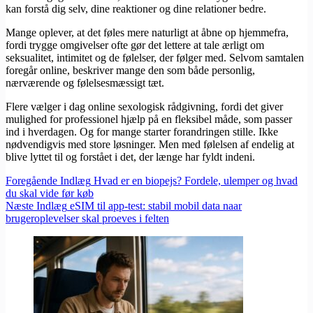
kan forstå dig selv, dine reaktioner og dine relationer bedre.
Mange oplever, at det føles mere naturligt at åbne op hjemmefra,
fordi trygge omgivelser ofte gør det lettere at tale ærligt om
seksualitet, intimitet og de følelser, der følger med. Selvom samtalen
foregår online, beskriver mange den som både personlig,
nærværende og følelsesmæssigt tæt.
Flere vælger i dag online sexologisk rådgivning, fordi det giver
mulighed for professionel hjælp på en fleksibel måde, som passer
ind i hverdagen. Og for mange starter forandringen stille. Ikke
nødvendigvis med store løsninger. Men med følelsen af endelig at
blive lyttet til og forstået i det, der længe har fyldt indeni.
Foregående
Indlæg
Hvad er en biopejs? Fordele, ulemper og hvad
du skal vide før køb
Næste
Indlæg
eSIM til app-test: stabil mobil data naar
brugeroplevelser skal proeves i felten