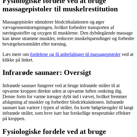
Fysiologiske fordele ved at bruge
massagepistoler til muskelrestitution
Massagepistoler stimulerer blodcirkulationen og øger
vævsgennemtrængningen, hvilket forbedrer transporten af
næringsstoffer og oxygen til musklerne. Den dybdegående massage
kan løsne stramme muskler, reducere muskelspændinger og forbedre
bevægelsesområdet efter træning.
Læs mere om
fordelene og få anbefalinger til massagepistoler
ved at
klikke på linket.
Infrarøde saunaer: Oversigt
Infrarøde saunaer fungerer ved at bruge infrarøde stråler til at
opvarme kroppen direkte uden at opvarme luften omkring dig.
Denne form for varme trænger dybt ind i vævet, hvilket fremmer
afslapning af muskler og forbedrer blodcirkulationen. Infrarøde
saunaer kan variere i typen af stråler, fra korte bølgelængder til langt
infrarøde stråler, som hver især har forskellige terapeutiske effekter
på kroppen.
Fysiologiske fordele ved at bruge