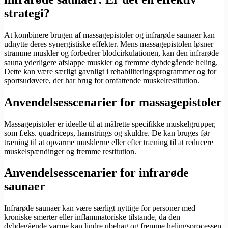
strategi?
At kombinere brugen af massagepistoler og infrarøde saunaer kan
udnytte deres synergistiske effekter. Mens massagepistolen løsner
stramme muskler og forbedrer blodcirkulationen, kan den infrarøde
sauna yderligere afslappe muskler og fremme dybdegående heling.
Dette kan være særligt gavnligt i rehabiliteringsprogrammer og for
sportsudøvere, der har brug for omfattende muskelrestitution.
Anvendelsesscenarier for massagepistoler
Massagepistoler er ideelle til at målrette specifikke muskelgrupper,
som f.eks. quadriceps, hamstrings og skuldre. De kan bruges før
træning til at opvarme musklerne eller efter træning til at reducere
muskelspændinger og fremme restitution.
Anvendelsesscenarier for infrarøde
saunaer
Infrarøde saunaer kan være særligt nyttige for personer med
kroniske smerter eller inflammatoriske tilstande, da den
dybdegående varme kan lindre ubehag og fremme helingsprocessen.