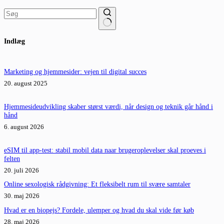
Ingen
Indlæg
resultater
Marketing og hjemmesider: vejen til digital succes
20. august 2025
Hjemmesideudvikling skaber størst værdi, når design og teknik går hånd i
hånd
6. august 2026
eSIM til app-test: stabil mobil data naar brugeroplevelser skal proeves i
felten
20. juli 2026
Online sexologisk rådgivning: Et fleksibelt rum til svære samtaler
30. maj 2026
Hvad er en biopejs? Fordele, ulemper og hvad du skal vide før køb
28. maj 2026