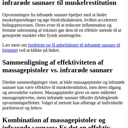
infrarøde saunaer til muskelrestitution
Opvarmningen fra infrarøde saunaer hjælper med at lindre
muskelspændinger og øge blodcirkulationen, hvilket accelererer
helingsprocessen. Deres evne til at reducere inflammation og
fremme udrensning af toksiner gør dem til en effektiv metode til at
genoprette muskler efter fysisk anstrengelse.
Læs mere om
fordelene og få anbefalinger til infrarøde saunaer til
hjemmet
ved at klikke på linket.
Sammenligning af effektiviteten af
massagepistoler vs. infrarøde saunaer
Direkte sammenligninger viser, at både massagepistoler og infrarøde
saunaer kan være effektive til muskelrestitution, men deres tilgang
og anvendelse varierer. Massagepistoler giver en mere målrettet
massageoplevelse, mens infrarøde saunaer tilbyder dybdegående
opvarmningseffekter. Valget af metode kan afhænge af individuelle
præferencer og behov.
Kombination af massagepistoler og
infrarøde saunaer: Er det en effektiv