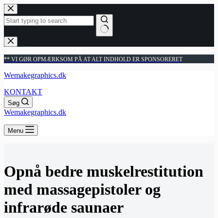
Fortsæt
til
indhold
Ingen
resultater
** VI GØR OPMÆRKSOM PÅ AT ALT INDHOLD ER SPONSORERET
Wemakegraphics.dk
KONTAKT
Søg
Wemakegraphics.dk
Menu
Opnå bedre muskelrestitution
med massagepistoler og
infrarøde saunaer