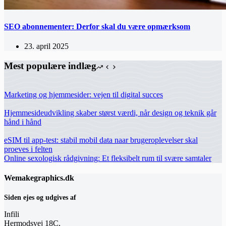
SEO abonnementer: Derfor skal du være opmærksom
23. april 2025
Mest populære indlæg
Marketing og hjemmesider: vejen til digital succes
Hjemmesideudvikling skaber størst værdi, når design og teknik går
hånd i hånd
eSIM til app-test: stabil mobil data naar brugeroplevelser skal
proeves i felten
Online sexologisk rådgivning: Et fleksibelt rum til svære samtaler
Wemakegraphics.dk
Siden ejes og udgives af
Infili
Hermodsvej 18C,