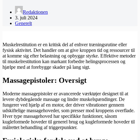
Redaktionen
3. juli 2024
Generelt
Muskelrestitution er en kritisk del af enhver træningsrutine eller
fysisk aktivitet. Det handler om at give kroppen tid og ressourcer til
at komme sig efter belastning og opbygge styrke. Effektive metoder
til muskelrestitution kan markant forbedre helingsprocessen og
hjælpe med at forebygge skader på lang sigt.
Massagepistoler: Oversigt
Moderne massagepistoler er avancerede værktøjer designet til at
levere dybdegående massage og lindre muskelspændinger. De
fungerer ved hjælp af en motor, der driver vibrationer gennem
udskiftelige massagehoveder, som presser mod kroppens overflade.
Hver type massagehoved har specifikke funktioner, såsom
kugleformede hoveder til generel brug og kugleformede hoveder til
målrettet behandling af triggerpunkter.