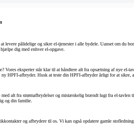
vn
il at levere pålidelige og sikre el-tjenester i alle bydele. Uanset om du
 at hjælpe dig med enhver el-opgave.
 Vores eksperter står klar til at håndtere alt fra opsætning af nye el-tavle
n ny HPFI-afbryder. Husk at teste din HPFI-afbryder årligt for at sikre, 
 med alt fra strømafbrydelser og mistænkelig brændt lugt fra el-tavlen ti
ig og din familie.
kkontakter og afbrydere til os. Vi kan også opdatere gamle stofledninge