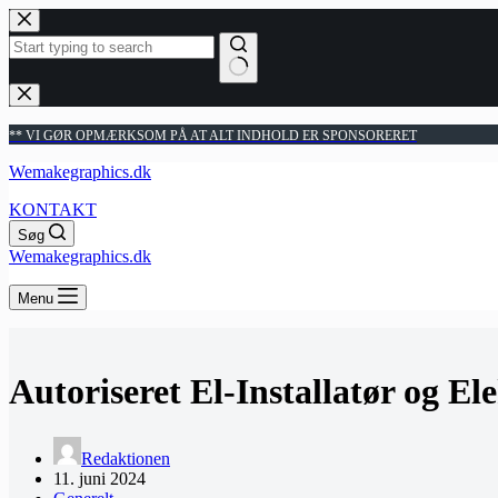
Fortsæt
til
indhold
Ingen
resultater
** VI GØR OPMÆRKSOM PÅ AT ALT INDHOLD ER SPONSORERET
Wemakegraphics.dk
KONTAKT
Søg
Wemakegraphics.dk
Menu
Autoriseret El-Installatør og E
Redaktionen
11. juni 2024