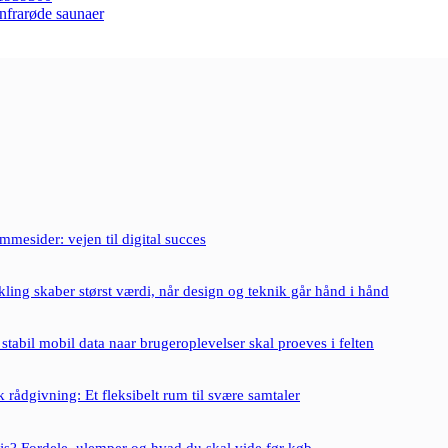
nfrarøde saunaer
mesider: vejen til digital succes
ing skaber størst værdi, når design og teknik går hånd i hånd
: stabil mobil data naar brugeroplevelser skal proeves i felten
 rådgivning: Et fleksibelt rum til svære samtaler
js? Fordele, ulemper og hvad du skal vide før køb