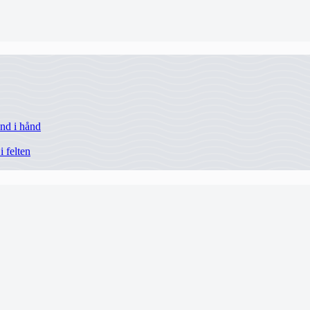
ånd i hånd
i felten