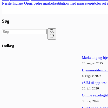
Næste
Indlæg
Opnå bedre muskelrestitution med massagepistoler og i
Søg
Ingen
resultater
Indlæg
Marketing og hjem
20. august 2025
Hjemmesideudvikl
6. august 2026
eSIM til app-test
20. juli 2026
Online sexologisk
30. maj 2026
Hvad er en biope