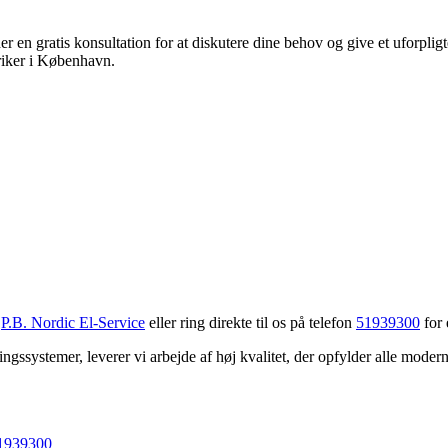
r en gratis konsultation for at diskutere dine behov og give et uforpli
triker i København.
å
P.B. Nordic El-Service
eller ring direkte til os på telefon
51939300
for 
ningssystemer, leverer vi arbejde af høj kvalitet, der opfylder alle mode
51939300