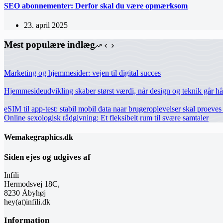
SEO abonnementer: Derfor skal du være opmærksom
23. april 2025
Mest populære indlæg
Marketing og hjemmesider: vejen til digital succes
Hjemmesideudvikling skaber størst værdi, når design og teknik går h
eSIM til app-test: stabil mobil data naar brugeroplevelser skal proeves 
Online sexologisk rådgivning: Et fleksibelt rum til svære samtaler
Wemakegraphics.dk
Siden ejes og udgives af
Infili
Hermodsvej 18C,
8230 Åbyhøj
hey(at)infili.dk
Information