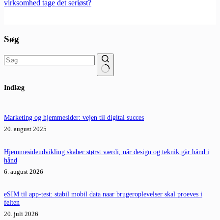
virksomhed tage det seriøst?
Søg
Ingen
Indlæg
resultater
Marketing og hjemmesider: vejen til digital succes
20. august 2025
Hjemmesideudvikling skaber størst værdi, når design og teknik går hånd i
hånd
6. august 2026
eSIM til app-test: stabil mobil data naar brugeroplevelser skal proeves i
felten
20. juli 2026