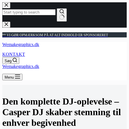
Fortsæt
til
indhold
Ingen
resultater
** VI GØR OPMÆRKSOM PÅ AT ALT INDHOLD ER SPONSORERET
Wemakegraphics.dk
KONTAKT
Søg
Wemakegraphics.dk
Menu
Den komplette DJ-oplevelse –
Casper DJ skaber stemning til
enhver begivenhed