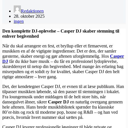
Redaktionen
28. oktober 2025
ingen
Den komplette DJ-oplevelse – Casper DJ skaber stemning til
enhver begivenhed
Når du skal arrangere en fest, et bryllup eller et firmaevent, er
musikken en af de vigtigste ingredienser. Det er den, der samler
gæsterne, skaber energi og gør aftenen uforglemmelig. Hos
Casper
DJ
får du ikke bare musik – du får en professionel lydoplevelse,
skræddersyet til netop din begivenhed. Med mange års erfaring bag
mixerpulten og et solidt ry for kvalitet, skaber Casper DJ den helt
rigtige atmosfære – hver gang.
Det, der kendetegner Casper DJ, er evnen til at læse publikum. Han
tilpasser musikken løbende, så den passer til stemningen i lokalet.
Fra loungemusik under middagen til de helt store hits, når
dansegulvet åbner, sikrer
Casper DJ
en naturlig overgang gennem
hele aftenen. Hans brede musikbibliotek spænder fra klassiske
80’er-hits og rock til moderne pop, house og R&B – og han ved
præcis, hvornår hvert nummer skal sættes på.
Casper DJ leverer professionelle løsninger til både private og