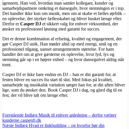
igennem. Han ved, hvordan man samler kollegaer, kunder og
samarbejdspartnere omkring et dansegulv, hvor stemningen er i top.
Det handler ikke kun om musik, men om at skabe et fælles øjeblik –
en oplevelse, der styrker fællesskabet og bliver husket længe efter.
Derfor er
Casper DJ
et sikkert valg for enhver virksomhed, der
ønsker en professionel løsning med garanti for succes.
Det er denne kombination af erfaring, kvalitet og engagement, der
gør Casper DJ unik. Han møder altid op med energi, smil og en
professionel tilgang, uanset arrangementets størrelse. For ham
handler det om at give gæsterne en oplevelse, hvor lyd, lys og
stemning går op i en højere enhed – og hvor dansegulvet aldrig står
tomt.
Casper DJ er ikke bare endnu en DJ – han er din garanti for, at
festen bliver en succes fra start til slut. Med fokus på kvalitet,
samarbejde og musikalsk variation sørger han for, at din aften bliver
lige, som du ønsker den. Book Casper DJ i dag, og glæd dig til en
fest, der vil blive talt om længe efter.
Foregående
Indlæg
Musik til enhver anledning – derfor vælger
kunderne casperdj.dk
Næste
Indlæg
Hvad er linkbuilding – og hvorfor bør din