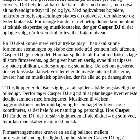
erhverv. Det betyder, at han ikke bare stiller med musik, men også
alt nødvendigt udstyr til lyd og lys. Med højkvalitets højtalere,
mikrofoner og lysopsætninger skabes en oplevelse, der både ser og
lyder fantastisk. For mange kunder er det netop denne kombination
af teknisk ekspertise og musikforståelse, der gør
Casper DJ
til det
oplagte valg, når festen skal løftes til et højere niveau.
En DJ skal kunne mere end at trykke play – han skal kunne
fornemme stemningen og skabe den røde tråd gennem hele aftenen.
Casper DJ gør netop det. Han har spillet til alt fra intime fødselsdage
til store firmaevents, og det giver ham en særlig evne til at tilpasse
sig både publikum, aldersgruppe og stemning. Uanset om gæsterne
ønsker klassiske dansefavoritter eller de nyeste hits fra hitlisterne,
leverer han en musikalsk oplevelse, der får alle ud på dansegulvet.
Til bryllupper er det især vigtigt, at alt spiller – både bogstaveligt og
billedligt. Derfor tager Casper DJ sig tid til at planlægge hvert eneste
detalje sammen med brudeparret. Musikken til vielsen,
baggrundstoner under middagen og festen bagefter bliver nøje
koordineret, så det hele føles naturligt og personligt. Hos
Casper
DJ
får du en DJ, der forstår vigtigheden af øjeblikket – og som ved,
hvordan man skaber magi med musik.
Firmaarrangementer kræver en særlig balance mellem
professionalisme og festlighed, og her skinner Casper DJ også