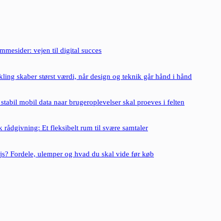
mesider: vejen til digital succes
ing skaber størst værdi, når design og teknik går hånd i hånd
: stabil mobil data naar brugeroplevelser skal proeves i felten
 rådgivning: Et fleksibelt rum til svære samtaler
js? Fordele, ulemper og hvad du skal vide før køb