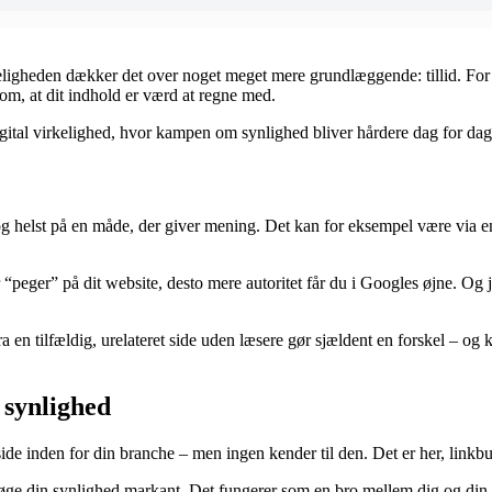
keligheden dækker det over noget meget mere grundlæggende: tillid. For 
 om, at dit indhold er værd at regne med.
digital virkelighed, hvor kampen om synlighed bliver hårdere dag for da
 og helst på en måde, der giver mening. Det kan for eksempel være via e
 “peger” på dit website, desto mere autoritet får du i Googles øjne. Og jo 
 fra en tilfældig, urelateret side uden læsere gør sjældent en forskel – o
e synlighed
de inden for din branche – men ingen kender til den. Det er her, linkbu
 og øge din synlighed markant. Det fungerer som en bro mellem dig og di