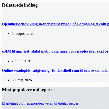
Relaterede indlæg
Hjemmesideudvikling skaber størst værdi, når design og teknik 
6. august 2026
eSIM til app-test: stabil mobil data naar brugeroplevelser skal pro
20. juli 2026
Online sexologisk rådgivning: Et fleksibelt rum til svære samtaler
30. maj 2026
Mest populære indlæg
Marketing og hjemmesider: vejen til digital succes