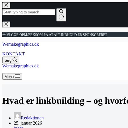
Fortsæt
til
indhold
Ingen
resultater
** VI GØR OPMÆRKSOM PÅ AT ALT INDHOLD ER SPONSORERET
Wemakegraphics.dk
KONTAKT
Søg
Wemakegraphics.dk
Menu
Hvad er linkbuilding – og hvorf
Redaktionen
25. januar 2026