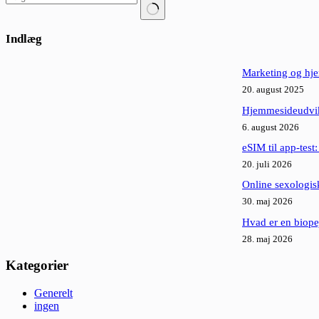
Ingen
resultater
Indlæg
Marketing og hjem
20. august 2025
Hjemmesideudvikl
6. august 2026
eSIM til app-test
20. juli 2026
Online sexologisk
30. maj 2026
Hvad er en biope
28. maj 2026
Kategorier
Generelt
ingen