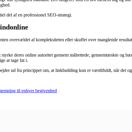
ighed.
tiel del af en professionel SEO-strategi.
Findonline
en overvældet af kompleksiteten eller skuffet over manglende resultater
styrke deres online autoritet gennem målrettede, gennemtænkte og bære
e at tage fat i.
jder ud fra princippet om, at linkbuilding kun er værdifuldt, når det og
temning til enhver begivenhed