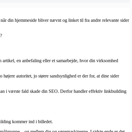
når din hjemmeside bliver nævnt og linket til fra andre relevante sider
g?
n artikel, en anbefaling eller et samarbejde, hvor din virksomhed
højere autoritet, jo større sandsynlighed er der for, at dine sider
g kan i værste fald skade din SEO. Derfor handler effektiv linkbuilding
ilding kommer ind i billedet.
n målgruppe – og mellem dig og søgemaskinerne. I sidste ende er det