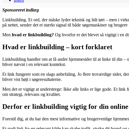
ingen
Sponsoreret indlæg
Linkbuilding. Et ord, der måske lyder teknisk og lidt tørt – men i vir
på nettet, sender det et stærkt signal til både søgemaskiner og brugere
Men
hvad er linkbuilding?
Og hvorfor er det blevet så vigtigt i en 
Hvad er linkbuilding – kort forklaret
Linkbuilding handler om at få andre hjemmesider til at linke til din –
bliver nævnt i en relevant kontekst.
Et link fungerer som en slags anbefaling. Jo flere troværdige sider, der
bliver vist højt i søgeresultaterne.
Men det er vigtigt at understrege: Ikke alle links er lige gode. Et link
om strategi, relevans og kvalitet.
Derfor er linkbuilding vigtig for din onlin
Forestil dig, at du har den mest informative og brugervenlige hjemmesi
Et godt link fra en relevant kilde kan skabe trafik, styrke dit brand